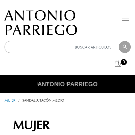
ANTONIO
PARRIEGO
0
ANTONIO PARRIEGO
R E B A J A S
MUJER
/
SANDALIA TACÓN MEDIO
MUJER