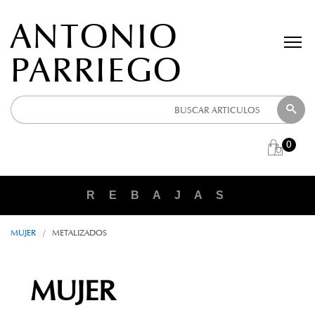
ANTONIO
PARRIEGO
0
R E B A J A S
MUJER
/
METALIZADOS
MUJER