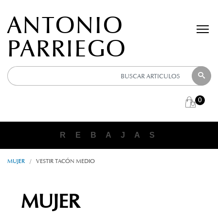
ANTONIO
PARRIEGO
0
R E B A J A S
MUJER
/
VESTIR TACÓN MEDIO
MUJER