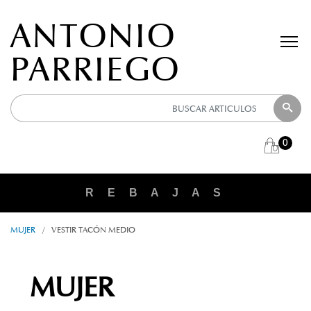
ANTONIO
PARRIEGO
0
R E B A J A S
MUJER
/
VESTIR TACÓN MEDIO
MUJER