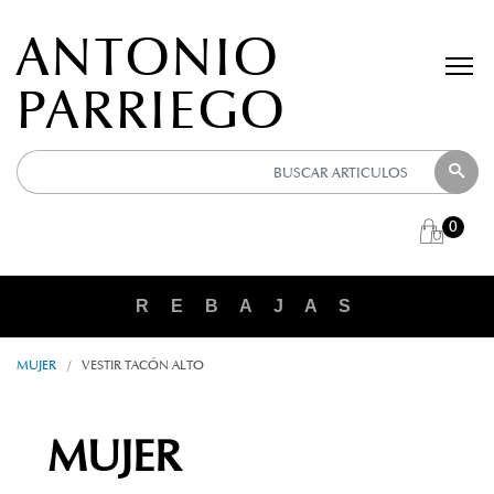
ANTONIO
PARRIEGO
0
R E B A J A S
MUJER
/
VESTIR TACÓN ALTO
MUJER