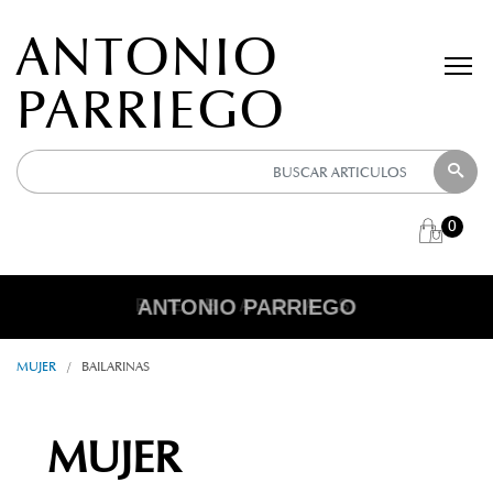
ANTONIO
PARRIEGO
0
ANTONIO PARRIEGO
R E B A J A S
MUJER
/
BAILARINAS
MUJER