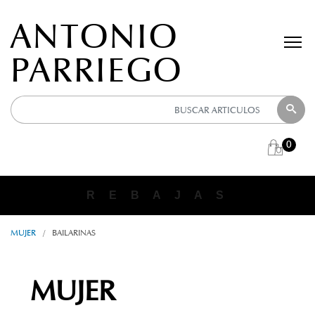
ANTONIO
PARRIEGO
0
ANTONIO PARRIEGO
R E B A J A S
MUJER
/
BAILARINAS
MUJER