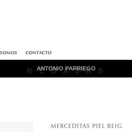
 SOMOS
CONTACTO
ANTONIO PARRIEGO
R E B A J A S
MERCEDITAS PIEL BEIG