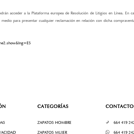
 podrán acceder a la Plataforma europea de Resolución de Litigios en Línea. En
e medio para presentar cualquier reclamación en relación con dicha compraventa
home2.show&lng=ES
ÓN
CATEGORÍAS
CONTACTO
DAS
ZAPATOS HOMBRE
664 419 24
IVACIDAD
ZAPATOS MUJER
664 419 24